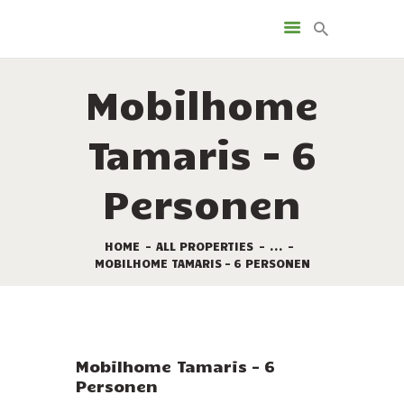
LEISTUNGEN
VERMIETUNG
Mobilhome
DIE STELLPLÄTZE
SONDERANGEBOTE
Tamaris – 6
TOURISMUS
KAMPINGPLATZ KARTE
Personen
KONTAKT
HOME
ALL PROPERTIES
...
MOBILHOME TAMARIS – 6 PERSONEN
Mobilhome Tamaris – 6
Personen