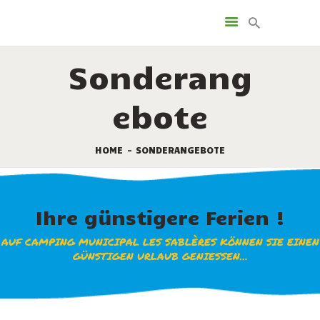
LEISTUNGEN
VERMIETUNG
Sonderang
DIE STELLPLÄTZE
SONDERANGEBOTE
ebote
TOURISMUS
KAMPINGPLATZ KARTE
HOME
SONDERANGEBOTE
KONTAKT
Ihre günstigere Ferien !
AUF CAMPING MUNICIPAL LES SABLÈRES KÖNNEN SIE EINEN
GÜNSTIGEN URLAUB GENIESSEN…
Vom 28. März bis
4. July