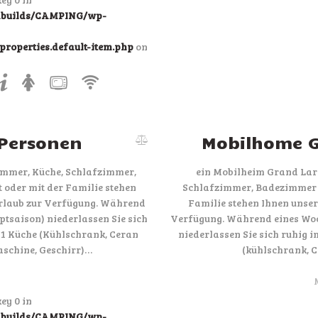
ndbuilds/CAMPING/wp-
roperties.default-item.php
on
 Personen
Mobilhome G
immer, Küche, Schlafzimmer,
ein Mobilheim Grand Lar
 oder mit der Familie stehen
Schlafzimmer, Badezimmer u
rlaub zur Verfügung. Während
Familie stehen Ihnen unse
tsaison) niederlassen Sie sich
Verfügung. Während eines Woc
1 Küche (Kühlschrank, Ceran
niederlassen Sie sich ruhig
aschine, Geschirr)…
(kühlschrank, C
ey 0 in
ndbuilds/CAMPING/wp-