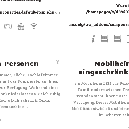
Warni
/homepages/9/d83605
roperties.default-item.php
on
mounty/trx_addons/components
6 Personen
Mobilhei
eingeschränkt
mmer, Küche, 3 Schlafzimmer,
 mit der Familie stehen Ihnen
ein Mobilheim PEM für Perso
zur Verfügung. Während eines
Familie oder zwischen Fre
n) niederlassen Sie sich ruhig
Freunden steht Ihnen unser
üche (kühlschrank, Ceran
Verfügung. Dieses Mobilheim
ffeemaschine,…
Mobilität entwickelt und biet
im Schatten sei
n