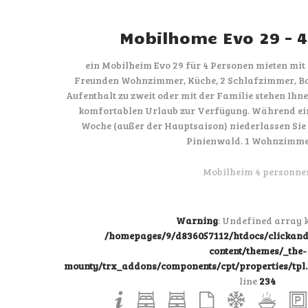
Mobilhome Evo 29 – 
ein Mobilheim Evo 29 für 4 Personen mieten mit
Freunden Wohnzimmer, Küche, 2 Schlafzimmer, B
Aufenthalt zu zweit oder mit der Familie stehen Ihn
komfortablen Urlaub zur Verfügung. Während ei
Woche (außer der Hauptsaison) niederlassen Sie
Pinienwald. 1 Wohnzimme
Mobilheim 4 personne
Warning
: Undefined array k
/homepages/9/d836057112/htdocs/clicka
content/themes/_the-
mounty/trx_addons/components/cpt/properties/tpl.p
line
234