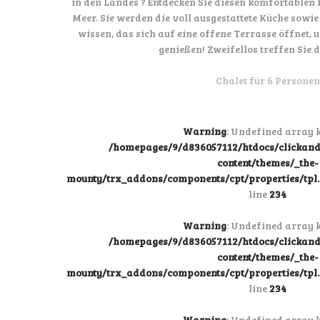
in den Landes ? Entdecken Sie diesen komfortablen 
Meer. Sie werden die voll ausgestattete Küche sow
wissen, das sich auf eine offene Terrasse öffnet,
genießen! Zweifellos treffen Sie d
Chalet für 6 Personen
Warning
: Undefined array k
/homepages/9/d836057112/htdocs/clicka
content/themes/_the-
mounty/trx_addons/components/cpt/properties/tpl.p
line
234
Warning
: Undefined array k
/homepages/9/d836057112/htdocs/clicka
content/themes/_the-
mounty/trx_addons/components/cpt/properties/tpl.p
line
234
Warning
: Undefined array k