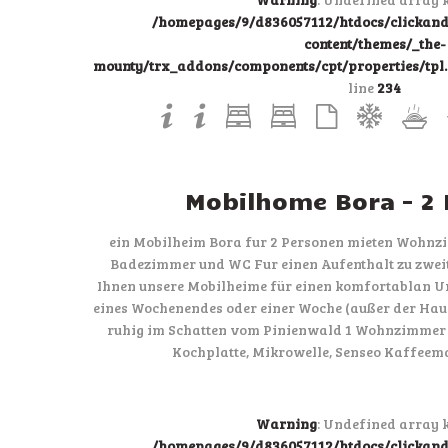
/homepages/9/d836057112/htdocs/clicka
content/themes/_the-
mounty/trx_addons/components/cpt/properties/tpl.p
line
234
Mobilhome Bora – 2
ein Mobilheim Bora fur 2 Personen mieten Wohnz
Badezimmer und WC Fur einen Aufenthalt zu zweit
Ihnen unsere Mobilheime für einen komfortablan U
eines Wochenendes oder einer Woche (außer der Haup
ruhig im Schatten vom Pinienwald 1 Wohnzimmer 
Kochplatte, Mikrowelle, Senseo Kaffeem
Warning
: Undefined array k
/homepages/9/d836057112/htdocs/clicka