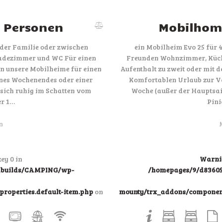
4 Personen
Mobilhome
 der Familie oder zwischen
ein Mobilheim Evo 25 für 
adezimmer und WC Für einen
Freunden Wohnzimmer, Küch
en unsere Mobilheime für einen
Aufenthalt zu zweit oder mit 
nes Wochenendes oder einer
Komfortablen Urlaub zur V
 sich ruhig im Schatten vom
Woche (außer der Hauptsais
r 1…
Pin
n
ey 0 in
Warni
ndbuilds/CAMPING/wp-
/homepages/9/d83605
roperties.default-item.php
on
mounty/trx_addons/components