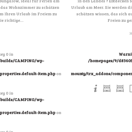
Bungalow, ideal für Ferien am
in den Landes ? Entdecken 
ie das Wohnzimmer zu schätzen
Urlaub am Meer. Sie werden di
 um Ihren Urlaub im Freiem zu
schätzen wissen, das sich a
ie richtige…
Freien zu ge
H
ey 0 in
Warni
ndbuilds/CAMPING/wp-
/homepages/9/d83605
roperties.default-item.php
on
mounty/trx_addons/components
ey 0 in
ndbuilds/CAMPING/wp-
roperties.default-item.php
on
ey 0 in