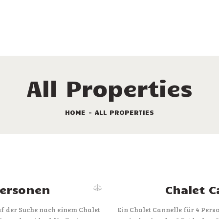
LEISTUNGEN
VERMIETUNG
DIE STELLPLÄTZE
SONDERANGEBOTE
All Properties
TOURISMUS
HOME
ALL PROPERTIES
KAMPINGPLATZ
KARTE
KONTAKT
Personen
Chalet C
uf der Suche nach einem Chalet
Ein Chalet Cannelle für 4 Pers