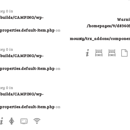
ey 0 in
ndbuilds/CAMPING/wp-
Warni
/homepages/9/d83605
roperties.default-item.php
on
mounty/trx_addons/components
ey 0 in
ndbuilds/CAMPING/wp-
roperties.default-item.php
on
ey 0 in
ndbuilds/CAMPING/wp-
roperties.default-item.php
on