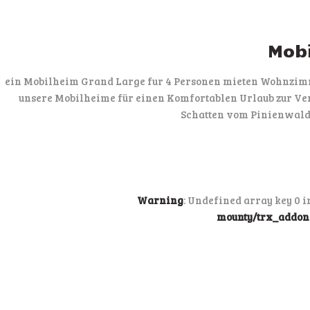
Mobi
ein Mobilheim Grand Large fur 4 Personen mieten Wohnzimme
unsere Mobilheime für einen Komfortablen Urlaub zur Ve
Schatten vom Pinienwald
Warning
: Undefined array key 0 
mounty/trx_addons