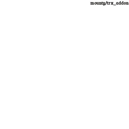
mounty/trx_addons