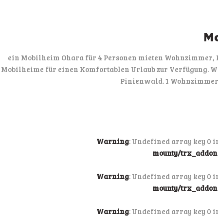
Mo
ein Mobilheim Ohara für 4 Personen mieten Wohnzimmer, Kü
Mobilheime für einen Komfortablen Urlaub zur Verfügung. Wä
Pinienwald. 1 Wohnzimmer 
Warning
: Undefined array key 0 
mounty/trx_addons
Warning
: Undefined array key 0 
mounty/trx_addons
Warning
: Undefined array key 0 