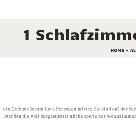
LEISTUNGEN
VERMIETUNG
1 Schlafzimm
DIE STELLPLÄTZE
SONDERANGEBOTE
HOME
AL
TOURISMUS
KAMPINGPLATZ
KARTE
KONTAKT
ein Holzaus Sésam fur 6 Personen mieten Sie sind auf der Su
werden die voll ausgestattete Küche sowie das Wohnzimmer z