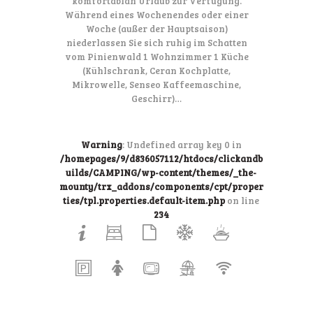
komfortablan Urlaub zur Verfügung.
Während eines Wochenendes oder einer
Woche (außer der Hauptsaison)
niederlassen Sie sich ruhig im Schatten
vom Pinienwald 1 Wohnzimmer 1 Küche
(Kühlschrank, Ceran Kochplatte,
Mikrowelle, Senseo Kaffeemaschine,
Geschirr)…
Warning
: Undefined array key 0 in
/homepages/9/d836057112/htdocs/clickandb
uilds/CAMPING/wp-content/themes/_the-
mounty/trx_addons/components/cpt/proper
ties/tpl.properties.default-item.php
on line
234