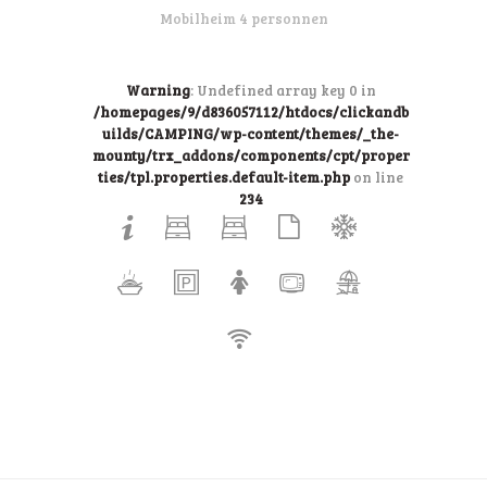
Mobilheim 4 personnen
Warning
: Undefined array key 0 in
/homepages/9/d836057112/htdocs/clickandb
uilds/CAMPING/wp-content/themes/_the-
mounty/trx_addons/components/cpt/proper
ties/tpl.properties.default-item.php
on line
234