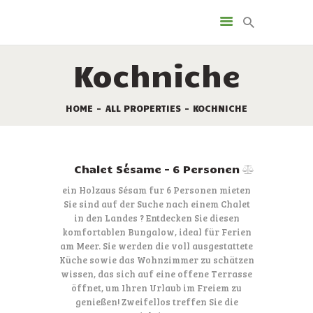
LEISTUNGEN
VERMIETUNG
Kochniche
DIE STELLPLÄTZE
SONDERANGEBOTE
HOME
ALL PROPERTIES
KOCHNICHE
TOURISMUS
KAMPINGPLATZ KARTE
KONTAKT
Chalet Sésame – 6 Personen
ein Holzaus Sésam fur 6 Personen mieten
Sie sind auf der Suche nach einem Chalet
in den Landes ? Entdecken Sie diesen
komfortablen Bungalow, ideal für Ferien
am Meer. Sie werden die voll ausgestattete
Küche sowie das Wohnzimmer zu schätzen
wissen, das sich auf eine offene Terrasse
öffnet, um Ihren Urlaub im Freiem zu
genießen! Zweifellos treffen Sie die