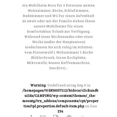
ein Mobilheim Bora fur 2 Personen mieten
Wohnzimmer, Küche, Schlafzimmer,
Badezimmer und WC Fur einen Aufenthalt
zu zweit oder mit der Familie stehen Ihnen
unsere Mobilheime für einen
komfortablan Urlaub zur Verfügung.
Während eines Wochenendes oder einer
Woche (außer der Hauptsaison)
niederlassen Sie sich ruhig im Schatten
vom Pinienwald 1 Wohnzimmer 1 Küche
(Kühlschrank, Ceran Kochplatte,
Mikrowelle, Senseo Kaffeemaschine,
Geschirr)…
Warning
: Undefined array key 0 in
/homepages/9/d836057112/htdocs/clickandb
uilds/CAMPING/wp-content/themes/_the-
mounty/trx_addons/components/cpt/proper
ties/tpl.properties.default-item.php
on line
234