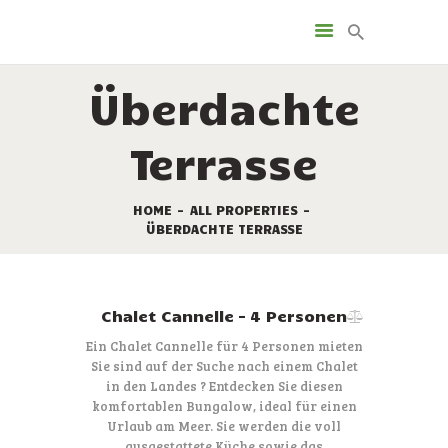
LEISTUNGEN
VERMIETUNG
Überdachte
DIE STELLPLÄTZE
SONDERANGEBOTE
Terrasse
TOURISMUS
KAMPINGPLATZ KARTE
HOME
ALL PROPERTIES
KONTAKT
ÜBERDACHTE TERRASSE
Chalet Cannelle – 4 Personen
Ein Chalet Cannelle für 4 Personen mieten
Sie sind auf der Suche nach einem Chalet
in den Landes ? Entdecken Sie diesen
komfortablen Bungalow, ideal für einen
Urlaub am Meer. Sie werden die voll
ausgestattete Küche sowie das