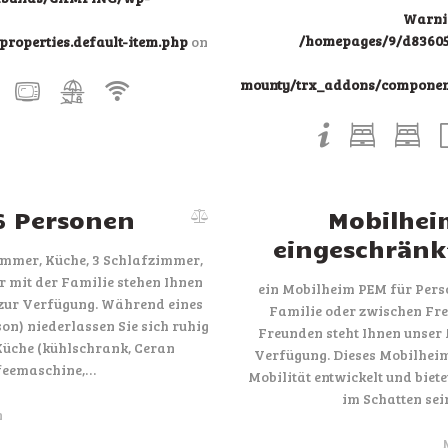
Warni
/homepages/9/d83605
roperties.default-item.php
on
mounty/trx_addons/components
6 Personen
Mobilhei
eingeschränkt
mmer, Küche, 3 Schlafzimmer,
 mit der Familie stehen Ihnen
ein Mobilheim PEM für Perso
zur Verfügung. Während eines
Familie oder zwischen Fre
n) niederlassen Sie sich ruhig
Freunden steht Ihnen unser
üche (kühlschrank, Ceran
Verfügung. Dieses Mobilheim
ffeemaschine,…
Mobilität entwickelt und biet
im Schatten sei
n