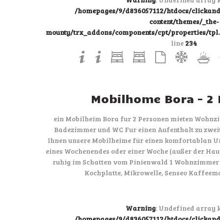
/homepages/9/d836057112/htdocs/clicka
content/themes/_the-
mounty/trx_addons/components/cpt/properties/tpl.p
line
234
Mobilhome Bora – 2
ein Mobilheim Bora fur 2 Personen mieten Wohnz
Badezimmer und WC Fur einen Aufenthalt zu zweit
Ihnen unsere Mobilheime für einen komfortablan U
eines Wochenendes oder einer Woche (außer der Haup
ruhig im Schatten vom Pinienwald 1 Wohnzimmer 
Kochplatte, Mikrowelle, Senseo Kaffeem
Warning
: Undefined array k
/homepages/9/d836057112/htdocs/clicka