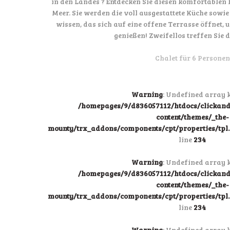
in den Landes ? Entdecken Sie diesen komfortablen 
Meer. Sie werden die voll ausgestattete Küche sow
wissen, das sich auf eine offene Terrasse öffnet,
genießen! Zweifellos treffen Sie d
Chalet für 6 Personen
Warning
: Undefined array k
/homepages/9/d836057112/htdocs/clicka
content/themes/_the-
mounty/trx_addons/components/cpt/properties/tpl.p
line
234
Warning
: Undefined array k
/homepages/9/d836057112/htdocs/clicka
content/themes/_the-
mounty/trx_addons/components/cpt/properties/tpl.p
line
234
Warning
: Undefined array k