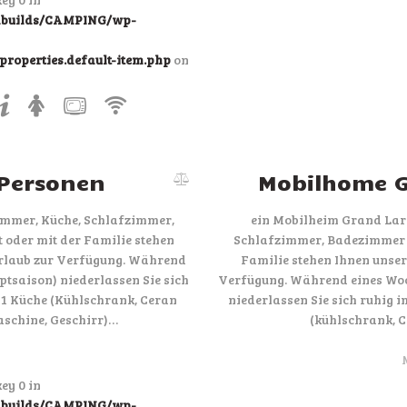
ndbuilds/CAMPING/wp-
roperties.default-item.php
on
 Personen
Mobilhome G
immer, Küche, Schlafzimmer,
ein Mobilheim Grand Lar
 oder mit der Familie stehen
Schlafzimmer, Badezimmer u
rlaub zur Verfügung. Während
Familie stehen Ihnen unse
tsaison) niederlassen Sie sich
Verfügung. Während eines Woc
1 Küche (Kühlschrank, Ceran
niederlassen Sie sich ruhig
aschine, Geschirr)…
(kühlschrank, C
ey 0 in
ndbuilds/CAMPING/wp-