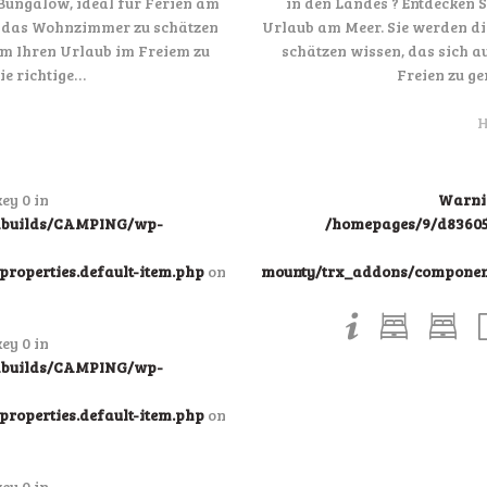
Bungalow, ideal für Ferien am
in den Landes ? Entdecken 
ie das Wohnzimmer zu schätzen
Urlaub am Meer. Sie werden di
 um Ihren Urlaub im Freiem zu
schätzen wissen, das sich a
ie richtige…
Freien zu ge
H
ey 0 in
Warni
ndbuilds/CAMPING/wp-
/homepages/9/d83605
roperties.default-item.php
on
mounty/trx_addons/components
ey 0 in
ndbuilds/CAMPING/wp-
roperties.default-item.php
on
ey 0 in