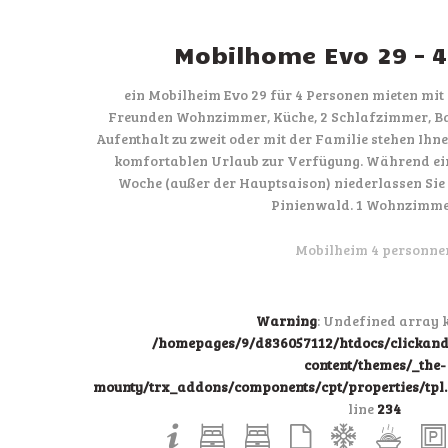
Mobilhome Evo 29 – 
ein Mobilheim Evo 29 für 4 Personen mieten mit
Freunden Wohnzimmer, Küche, 2 Schlafzimmer, B
Aufenthalt zu zweit oder mit der Familie stehen Ihn
komfortablen Urlaub zur Verfügung. Während ei
Woche (außer der Hauptsaison) niederlassen Sie
Pinienwald. 1 Wohnzimme
Mobilheim 4 personne
Warning
: Undefined array k
/homepages/9/d836057112/htdocs/clicka
content/themes/_the-
mounty/trx_addons/components/cpt/properties/tpl.p
line
234