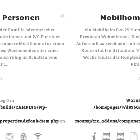
4 Personen
Mobilhome
 der Familie oder zwischen
ein Mobilheim Evo 25 für 
adezimmer und WC Für einen
Freunden Wohnzimmer, Küch
en unsere Mobilheime für einen
Aufenthalt zu zweit oder mit 
nes Wochenendes oder einer
Komfortablen Urlaub zur V
 sich ruhig im Schatten vom
Woche (außer der Hauptsais
r 1…
Pin
n
ey 0 in
Warni
ndbuilds/CAMPING/wp-
/homepages/9/d83605
roperties.default-item.php
on
mounty/trx_addons/components