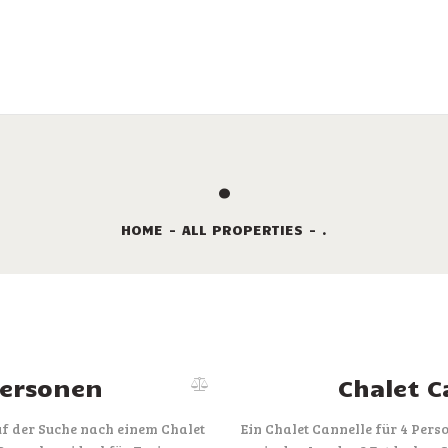
LEISTUNGEN
VERMIETUNG
DIE STELLPLÄTZE
SONDERANGEBOTE
.
TOURISMUS
HOME
ALL PROPERTIES
.
KAMPINGPLATZ
KARTE
KONTAKT
Personen
Chalet C
uf der Suche nach einem Chalet
Ein Chalet Cannelle für 4 Pers