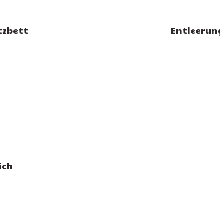
tzbett
Entleerun
ich