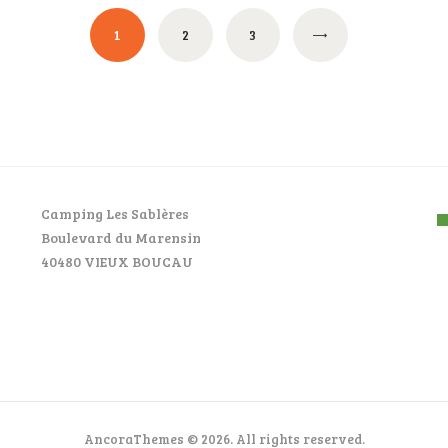
rierung
PAGE
1
PAGE
2
PAGE
3
Camping Les Sablères
Boulevard du Marensin
40480 VIEUX BOUCAU
AncoraThemes © 2026. All rights reserved.