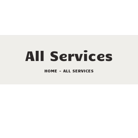
LEISTUNGEN
VERMIETUNG
DIE STELLPLÄTZE
SONDERANGEBOTE
All Services
TOURISMUS
HOME
ALL SERVICES
KAMPINGPLATZ
KARTE
KONTAKT