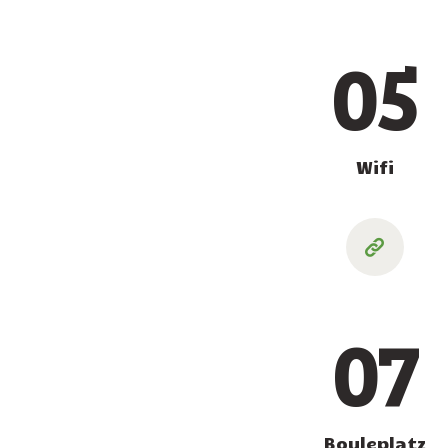
05
Wifi
07
Bouleplatz