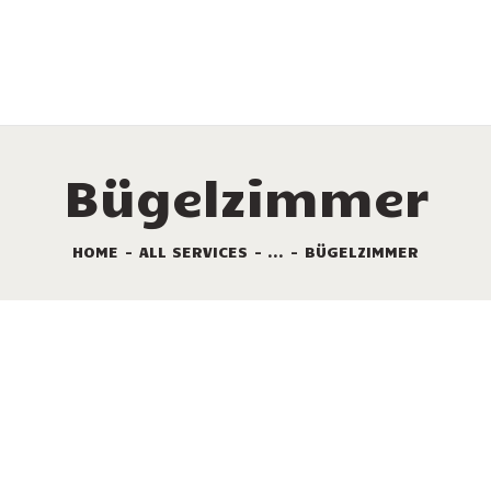
LEISTUNGEN
VERMIETUNG
DIE STELLPLÄTZE
SONDERANGEBOTE
Bügelzimmer
TOURISMUS
HOME
ALL SERVICES
...
BÜGELZIMMER
KAMPINGPLATZ
KARTE
KONTAKT