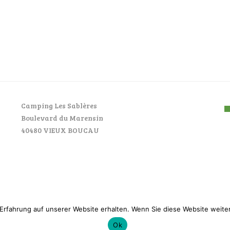
Camping Les Sablères
Boulevard du Marensin
40480 VIEUX BOUCAU
Erfahrung auf unserer Website erhalten. Wenn Sie diese Website weiter
AncoraThemes © 2026. All rights reserved.
Ok