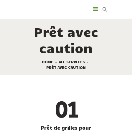
LES SERVICES
LES LOCATIONS
Prêt avec
LES EMPLACEMENTS
PROMOTIONS
caution
TOURISME
LE PLAN DU CAMPING
HOME
ALL SERVICES
CONTACT
PRÊT AVEC CAUTION
01
Prêt de grilles pour