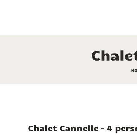
Chale
H
Chalet Cannelle – 4 per