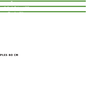
Terrasse
Salle de Bains et WC
Chambre 2 lits
MPLES 80 CM