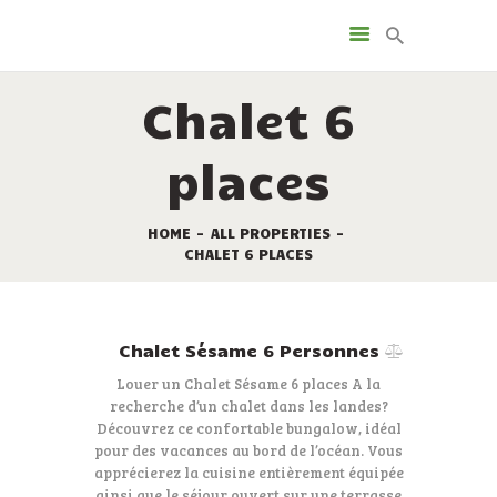
LES SERVICES
LES LOCATIONS
Chalet 6
LES EMPLACEMENTS
PROMOTIONS
places
TOURISME
LE PLAN DU CAMPING
HOME
ALL PROPERTIES
CONTACT
CHALET 6 PLACES
Chalet Sésame 6 Personnes
Louer un Chalet Sésame 6 places A la
recherche d’un chalet dans les landes?
Découvrez ce confortable bungalow, idéal
pour des vacances au bord de l’océan. Vous
apprécierez la cuisine entièrement équipée
ainsi que le séjour ouvert sur une terrasse