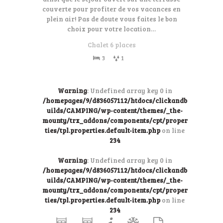
couverte pour profiter de vos vacances en
plein air! Pas de doute vous faites le bon
choix pour votre location…
Chalet 6 places
3
1
Warning
: Undefined array key 0 in
/homepages/9/d836057112/htdocs/clickandb
uilds/CAMPING/wp-content/themes/_the-
mounty/trx_addons/components/cpt/proper
ties/tpl.properties.default-item.php
on line
234
Warning
: Undefined array key 0 in
/homepages/9/d836057112/htdocs/clickandb
uilds/CAMPING/wp-content/themes/_the-
mounty/trx_addons/components/cpt/proper
ties/tpl.properties.default-item.php
on line
234