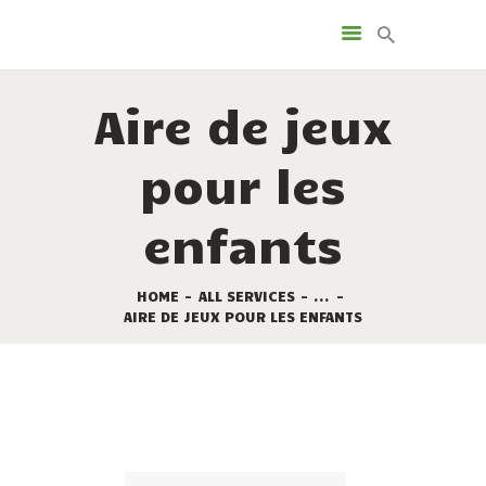
LES SERVICES
LES LOCATIONS
Aire de jeux
LES EMPLACEMENTS
PROMOTIONS
pour les
TOURISME
LE PLAN DU CAMPING
enfants
CONTACT
HOME
ALL SERVICES
...
AIRE DE JEUX POUR LES ENFANTS