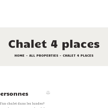
LES SERVICES
LES LOCATIONS
LES EMPLACEMENTS
PROMOTIONS
Chalet 4 places
TOURISME
HOME
ALL PROPERTIES
CHALET 4 PLACES
LE PLAN DU
CAMPING
CONTACT
personnes
d’un chalet dans les landes?