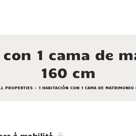
LAS COMODIDADES
ALQUILERES
LOS SITIOS
LAS OFERTAS
n con 1 cama de m
TURISMO
160 cm
EL PLANO DEL
CAMPING
LL PROPERTIES
1 HABITACIÓN CON 1 CAMA DE MATRIMONIO 
CONTACTO
es à mobilité